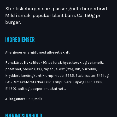
Stor fiskeburger som passer godt i burgerbrød.
Mild i smak, populær blant barn. Ca. 150g pr
burger.
INGREDIENSER
Allergener er angitt med
uthevet
skrift.
Renskåret
fiskefilet
49% av fersk
hyse
,
torsk
og
sei
,
melk
,
potetmel, bacon (8%), rapsolje, ost (3%), løk, purreløk,
krydderblanding (antiklumpmiddel E535, Stabilisator E451 og
E412, Smaksforsterker E621, Løkpulver/Buljong E551, E262,
E1450), salt og pepper, muskatnøtt.
Allergener:
Fisk, Melk
NÆRINGSINNHOLD