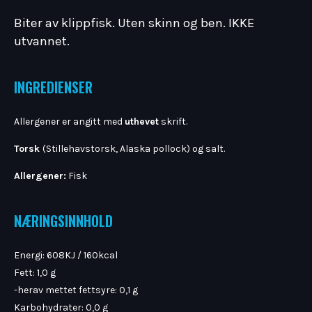
Biter av klippfisk. Uten skinn og ben. IKKE
utvannet.
INGREDIENSER
Allergener er angitt med
uthevet
skrift.
Torsk
(Stillehavstorsk, Alaska pollock) og salt.
Allergener:
Fisk
NÆRINGSINNHOLD
Energi: 608KJ / 160kcal
Fett: 1,0 g
-herav mettet fettsyre: 0,1 g
Karbohydrater: 0,0 g