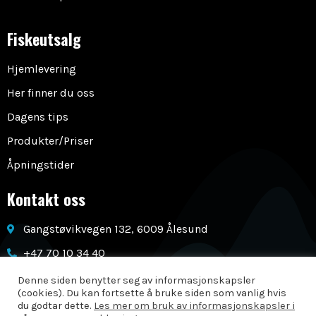
Fiskeutsalg
Hjemlevering
Her finner du oss
Dagens tips
Produkter/Priser
Åpningstider
Kontakt oss
Gangstøvikvegen 132, 6009 Ålesund
+47 70 10 34 40
post@longvafisk.no
Denne siden benytter seg av informasjonskapsler
(cookies). Du kan fortsette å bruke siden som vanlig hvis
du godtar dette.
Les mer om bruk av informasjonskapsler i