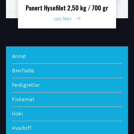
Panert Hysefilet 2,50 kg / 700 gr
Les Mer
Annet
Breiflabb
Ferdigretter
Fiskemat
Hoki
Hvalbiff