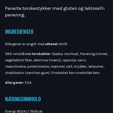
Panerte torskestykker med gluten og laktosefri
panering.
INGREDIENSER
Allergener er angitt med
uthevet
skrift.
58% renskårede
torskebiter
(Gadus morhua), Panering (rismel,
vegetabilsk fiber, dextrose (mais)), rapsolje, vann,
maisstivelse, potetstivelse, maismel, salt, krydder, løkpulver,
stabilisator (xanthan gum). Produktet kan inneholde bein.
Allergener:
Fisk
NÆRINGSINNHOLD
Energi: 802KJ / 192kcal