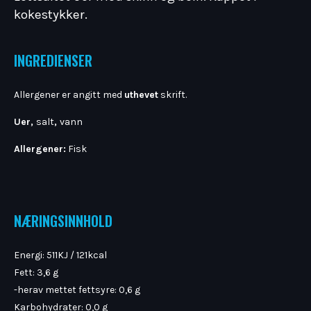
kokestykker.
INGREDIENSER
Allergener er angitt med ​
uthevet
skrift.
Uer,
salt
,
vann
Allergener:
Fisk
NÆRINGSINNHOLD
Energi: 511KJ / 121kcal
Fett: 3,6 g
-herav mettet fettsyre: 0,6 g
Karbohydrater: 0,0 g