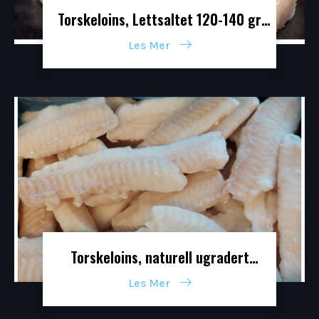
Torskeloins, Lettsaltet 120-140 gr
5,00 kg
Les Mer
Torskeloins, naturell ugradert
norskprodusert
Les Mer