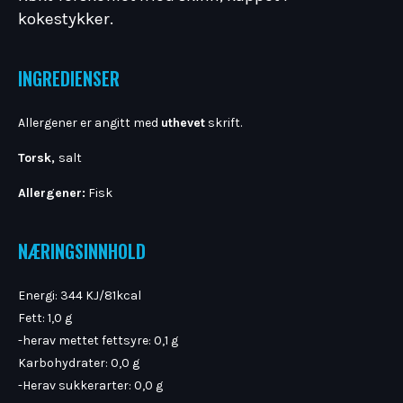
kokestykker.
INGREDIENSER
Allergener er angitt med
uthevet
skrift.
Torsk,
salt
Allergener:
Fisk
NÆRINGSINNHOLD
Energi: 344 KJ/81kcal
Fett: 1,0 g
-herav mettet fettsyre: 0,1 g
Karbohydrater: 0,0 g
-Herav sukkerarter: 0,0 g