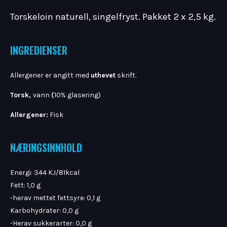
Torskeloin naturell, singelfryst. Pakket 2 x 2,5 kg.
INGREDIENSER
Allergener er angitt med
uthevet
skrift.
Torsk,
vann
(
10% glasering)
Allergener:
Fisk
NÆRINGSINNHOLD
Energi: 344 KJ/81kcal
Fett: 1,0 g
-herav mettet fettsyre: 0,1 g
Karbohydrater: 0,0 g
-Herav sukkerarter: 0,0 g